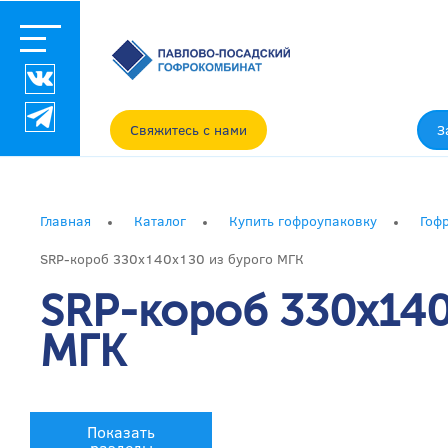
Свяжитесь с нами
З
Главная
Каталог
Купить гофроупаковку
Гоф
SRP-короб 330x140x130 из бурого МГК
SRP-короб 330x140
МГК
Показать
разделы