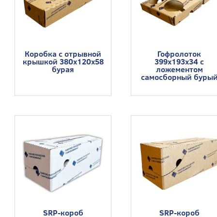
Коробка с отрывной
Гофролоток
крышкой 380х120х58
399x193x34 с
бурая
ложементом
самосборный буры
SRP-короб
SRP-короб