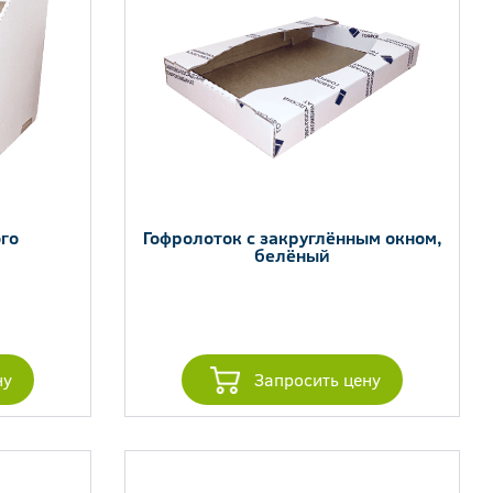
го
Гофролоток с закруглённым окном,
белёный
ну
Запросить цену