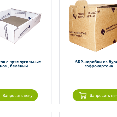
ток с прямоугольным
SRP-коробки из бур
ном, белёный
гофрокартона
Запросить цену
Запросить це