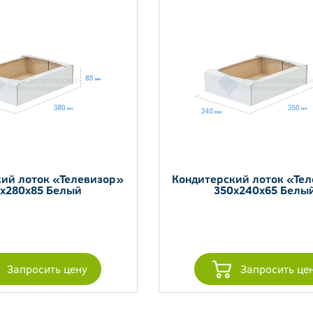
ий лоток «Телевизор»
Кондитерский лоток «Те
x280x85 Белый
350x240x65 Белы
Запросить цену
Запросить це