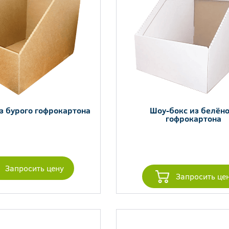
з бурого гофрокартона
Шоу-бокс из белёно
гофрокартона
Запросить цену
Запросить це