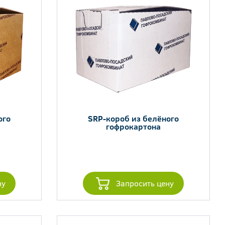
ого
SRP-короб из белёного
гофрокартона
ну
Запросить цену