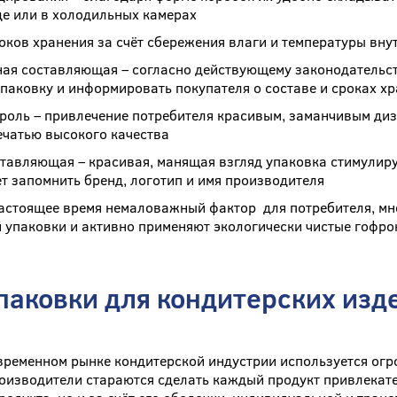
де или в холодильных камерах
оков хранения за счёт сбережения влаги и температуры вну
я составляющая – согласно действующему законодательств
паковку и информировать покупателя о составе и сроках х
роль – привлечение потребителя красивым, заманчивым ди
чатью высокого качества
тавляющая – красивая, манящая взгляд упаковка стимулируе
ет запомнить бренд, логотип и имя производителя
настоящее время немаловажный фактор для потребителя, мн
 упаковки и активно применяют экологически чистые гофрок
паковки для кондитерских изд
временном рынке кондитерской индустрии используется огр
оизводители стараются сделать каждый продукт привлекат