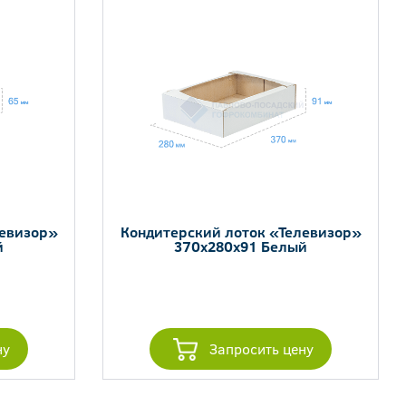
левизор»
Кондитерский лоток «Телевизор»
й
370x280x91 Белый
ну
Запросить цену