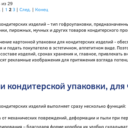
 из 29
.
|
1
2
3
|
След.
|
Конец
кондитерских изделий – тип гофроупаковки, предназначенн
ки, пирожных, мучных и других товаров кондитерского про
чение картонной упаковки для кондитерских изделий - обе
я и подать покупателю в эстетичном, аппетитном виде. По
 составе изделий, сроках хранения и, главное, привлекать в
сят рекламные изображения для притяжения взгляда потенц
и кондитерской упаковки, для 
кондитерских изделий выполняет сразу несколько функций:
 от механических повреждений, деформации и пыли при пе
дирования – благодаря форме коробок их удобно складывать