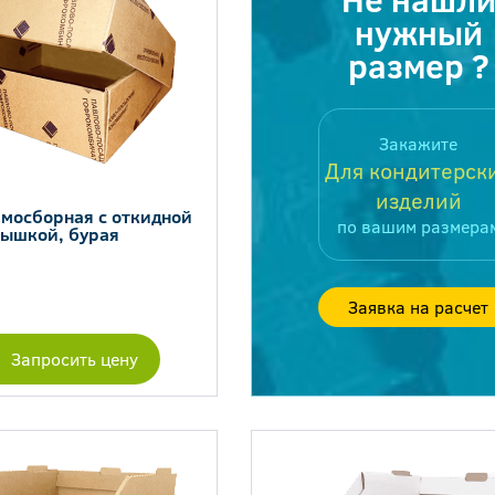
нужный
размер ?
Закажите
Для кондитерск
изделий
амосборная с откидной
по вашим размера
ышкой, бурая
Заявка на расчет
Запросить цену