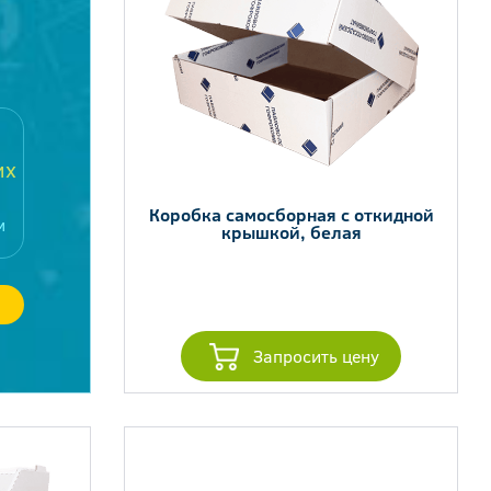
их
Коробка самосборная с откидной
м
крышкой, белая
Запросить цену