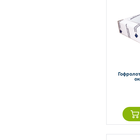
Гофроло
ок