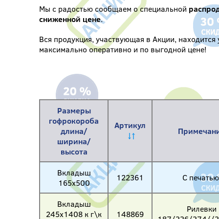
Мы с радостью сообщаем о специальной
распрод
сниженной цене
.
Вся продукция, участвующая в Акции, находится 
максимально оперативно и по выгодной цене!
Размеры
гофрокороба
Артикул
длина/
Примечан
ширина/
высота
Вкладыш
122361
С печатью
165х500
Вкладыш
Рилевки
245х1408 к г\к
148869
187/336/374//