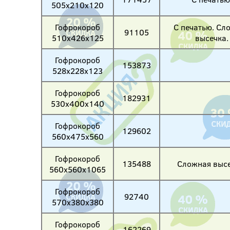
505х210х120
Гофрокороб
С печатью. Сл
91105
510х426х125
высечка.
Гофрокороб
153873
528х228х123
Гофрокороб
182931
530х400х140
Гофрокороб
129602
560х475х560
Гофрокороб
135488
Сложная высе
560х560х1065
Гофрокороб
92740
570х380х380
Гофрокороб
162269