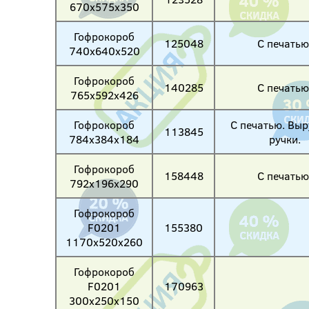
670х575х350
Гофрокороб
125048
С печатью
740х640х520
Гофрокороб
140285
С печатью
765х592х426
Гофрокороб
С печатью. Вы
113845
784х384х184
ручки.
Гофрокороб
158448
С печатью
792х196х290
Гофрокороб
F0201
155380
1170х520х260
Гофрокороб
F0201
170963
300х250х150