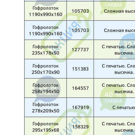
Гофролоток
105703
Сложная высе
1190х990х160
Гофролоток
105703
Сложная высе
1190х990х160
Гофролоток
С печатью. Сл
127737
235х178х50
высечка.
Гофролоток
С печатью. Сл
151383
250х170х90
высечка.
Гофролоток
С печатью. Сл
164557
258х194х50
высечка.
Гофролоток
167919
С печатью
278х209х50
Гофролоток
С печатью. Сл
158329
295х195х68
высечка.