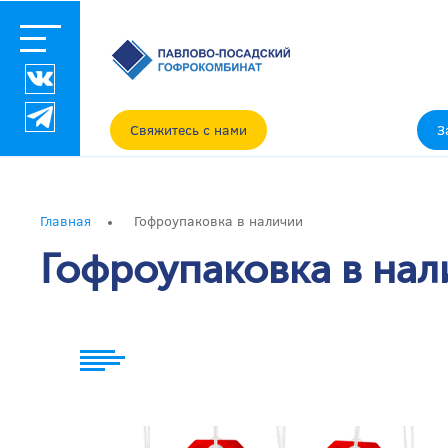
Заявка
на
расчет
Свяжитесь с нами
З
Как
заказать?
Главная
Гофроупаковка в наличии
Гофроупаковка в нал