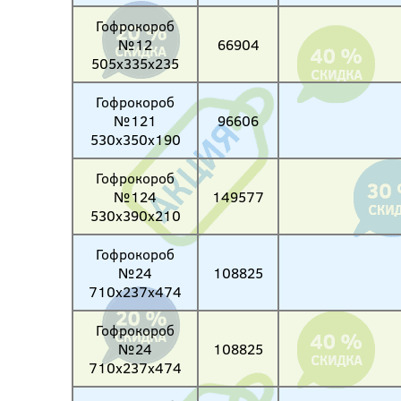
Гофрокороб
№12
66904
505х335х235
Гофрокороб
№121
96606
530х350х190
Гофрокороб
№124
149577
530х390х210
Гофрокороб
№24
108825
710х237х474
Гофрокороб
№24
108825
710х237х474