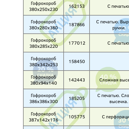
Гофрокороб
162153
С печатью
380х250х230
Гофрокороб
С печатью. Вы
187866
380х280х380
ручки.
Гофрокороб
177012
С печатью
380х285х220
Гофрокороб
158450
380х342х253
Гофрокороб
142443
Сложная высе
380х94х140
Гофрокороб
С печатью. Сл
185205
386х386х300
высечка.
Гофрокороб
105775
С перфораци
387х142х176