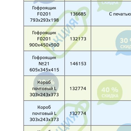
Гофроящик
F0201
136685
С печатью
793х293х198
Гофроящик
F0201
132173
900х450х500
Гофроящик
№21
146153
605х345х415
Короб
почтовый L
132774
303x243x373
Короб
почтовый L
132774
303x243x373