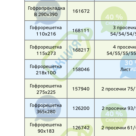
Гофропрокладка
161672
B 290х390
Гофрорешетка
3 просечк
168111
110х216
54/54/54/
Гофрорешетка
4 просечк
168217
115х273
54/55/55/55
Гофрорешетка
158046
Лист
218х100
Гофрорешетка
157940
2 просечки 75
275х225
Гофрорешетка
126200
2 просечки 93
365х280
Гофрорешетка
126742
2 просечки 61
90х183