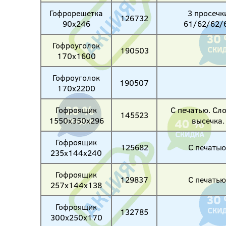
Гофрорешетка
3 просечк
126732
90х246
61/62/62/
Гофроуголок
190503
170х1600
Гофроуголок
190507
170х2200
Гофроящик
С печатью. Сл
145523
1550х350х296
высечка.
Гофроящик
125682
С печатью
235х144х240
Гофроящик
129837
С печатью
257х144х138
Гофроящик
132785
300х250х170