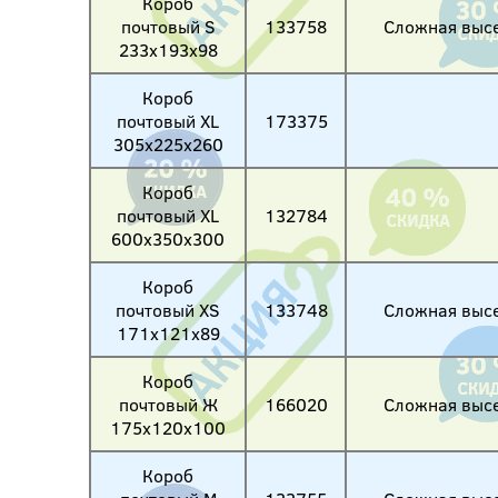
Короб
почтовый S
133758
Сложная высе
233х193х98
Короб
почтовый XL
173375
305х225х260
Короб
почтовый XL
132784
600х350х300
Короб
почтовый XS
133748
Сложная высе
171х121х89
Короб
почтовый Ж
166020
Сложная высе
175х120х100
Короб