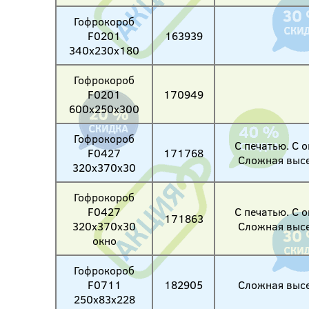
Гофрокороб
F0201
163939
340х230х180
Гофрокороб
F0201
170949
600х250х300
Гофрокороб
С печатью. С о
F0427
171768
Сложная высе
320х370х30
Гофрокороб
F0427
С печатью. С о
171863
320х370х30
Сложная высе
окно
Гофрокороб
F0711
182905
Сложная высе
250х83х228