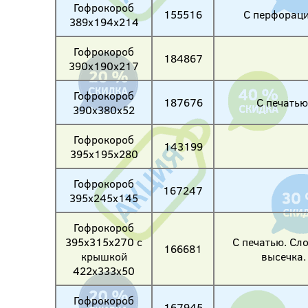
Гофрокороб
155516
С перфораци
389х194х214
Гофрокороб
184867
390х190х217
Гофрокороб
187676
С печатью
390х380х52
Гофрокороб
143199
395х195х280
Гофрокороб
167247
395х245х145
Гофрокороб
395х315х270 с
С печатью. Сл
166681
крышкой
высечка.
422х333х50
Гофрокороб
167945