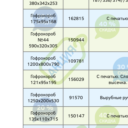
380х342х253
Гофрокороб
162815
С печатью
175х95х168
Гофрокороб
№44
150944
590х320х305
Гофрокороб
109781
1200х800х790
Гофрокороб
С печатью. Сл
156029
121х95х195
высечка.
Гофрокороб
91570
Вырубные ру
1250х200х530
Гофрокороб
150147
С печатью
135х110х715