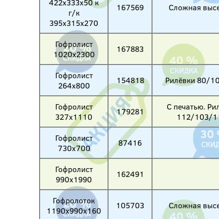
422х333х50 к
167569
Сложная высе
г/к
395х315х270
Гофролист
167883
1020х2300
Гофролист
154818
Рилёвки 80/1
264х800
Гофролист
С печатью. Ри
179281
327х1110
112/103/1
Гофролист
87416
730х700
Гофролист
162491
990х1990
Гофролоток
105703
Сложная высе
1190х990х160