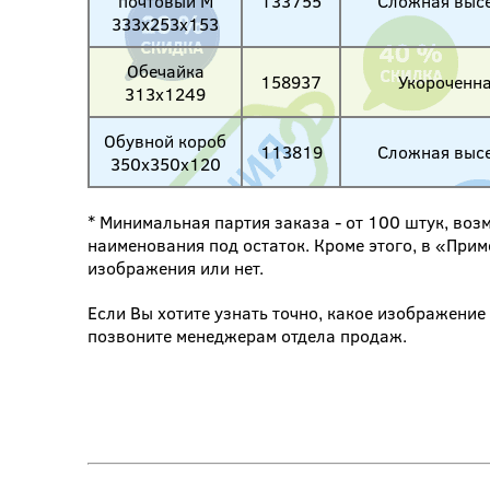
почтовый М
133755
Сложная высе
333х253х153
Обечайка
158937
Укороченна
313х1249
Обувной короб
113819
Сложная высе
350х350х120
* Минимальная партия заказа - от 100 штук, воз
наименования под остаток. Кроме этого, в «Прим
изображения или нет.
Если Вы хотите узнать точно, какое изображени
позвоните менеджерам отдела продаж.