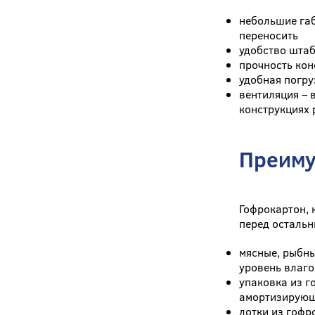
небольшие габ
переносить
удобство штаб
прочность кон
удобная погру
вентиляция – 
конструкциях 
Преиму
Гофрокартон, 
перед осталь
мясные, рыбны
уровень влаго
упаковка из г
амортизирующ
лотки из гофр