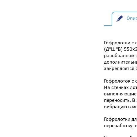
Опи
Гофролотки с 
(Д*Ш*В) 550x3
разобранном в
дополнительны
закрепляется 
Гофролоток с
На стенках ло
выполняющие р
переносить. В
вибрацию в мо
Гофролотки дл
переработку, 