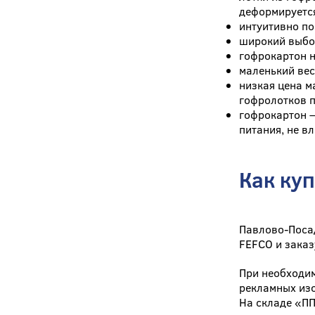
деформируетс
интуитивно по
широкий выбор
гофрокартон н
маленький вес
низкая цена м
гофролотков п
гофрокартон –
питания, не в
Как ку
Павлово-Поса
FEFCO и заказ
При необходим
рекламных из
На складе «ПП