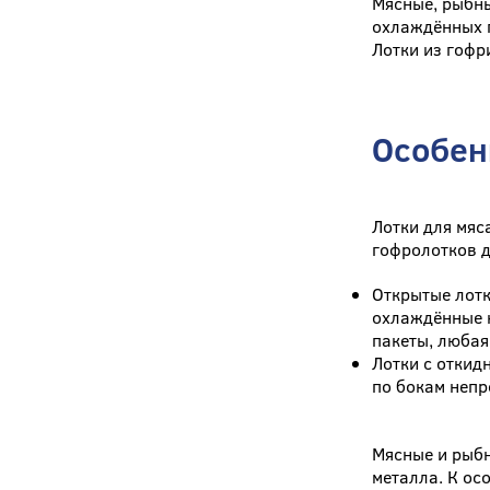
Мясные, рыбны
охлаждённых 
Лотки из гофр
Особен
Лотки для мяс
гофролотков д
Открытые лотк
охлаждённые к
пакеты, любая
Лотки с откид
по бокам неп
Мясные и рыбн
металла. К ос