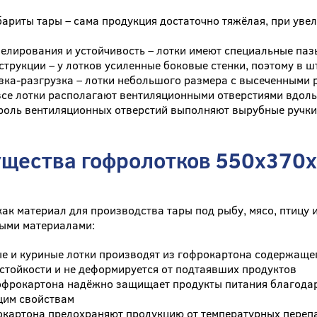
ариты тары – сама продукция достаточно тяжёлая, при увел
елирования и устойчивость – лотки имеют специальные па
струкции – у лотков усиленные боковые стенки, поэтому в 
зка-разгрузка – лотки небольшого размера с высеченными 
все лотки располагают вентиляционными отверстиями вдоль 
роль вентиляционных отверстий выполняют вырубные ручки
щества гофролотков 550x370x1
как материал для производства тары под рыбу, мясо, птицу
ными материалами:
е и куриные лотки производят из гофрокартона содержаще
стойкости и не деформируется от подтаявших продуктов
офрокартона надёжно защищает продукты питания благодар
им свойствам
окартона предохраняют продукцию от температурных перепа