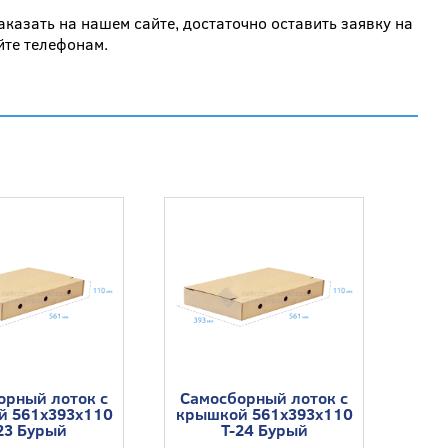
казать на нашем сайте, достаточно оставить заявку на
йте телефонам.
орный лоток с
Самосборный лоток с
й 561x393x110
крышкой 561x393x110
23 Бурый
Т-24 Бурый