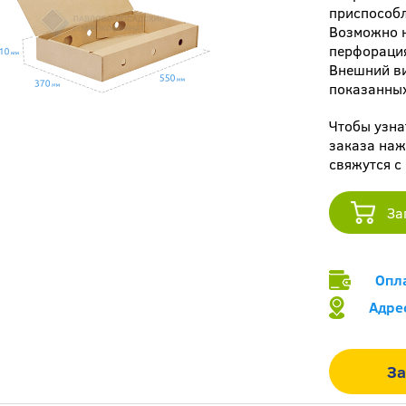
приспособл
Возможно н
перфораци
Внешний ви
показанных
Чтобы узна
заказа наж
свяжутся с
За
Опл
Адре
За