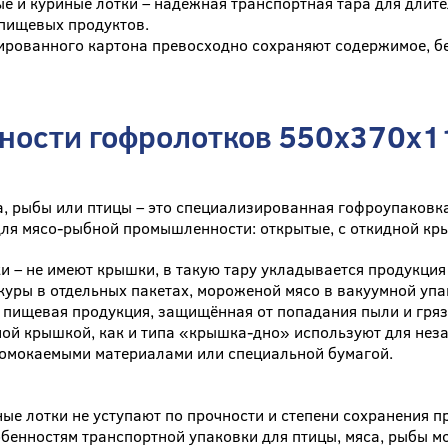
е и куриные лотки – надёжная транспортная тара для длит
пищевых продуктов.
ированного картона превосходно сохраняют содержимое, бе
ности гофролотков 550x370x11
а, рыбы или птицы – это специализированная гофроупаковк
ля мясо-рыбной промышленности: открытые, с откидной кр
и – не имеют крышки, в такую тару укладывается продукци
уры в отдельных пакетах, мороженой мясо в вакуумной уп
 пищевая продукция, защищённая от попадания пыли и гряз
ной крышкой, как и типа «крышка-дно» используют для нез
ромокаемыми материалами или специальной бумагой.
ые лотки не уступают по прочности и степени сохранения пр
обенностям транспортной упаковки для птицы, мяса, рыбы 