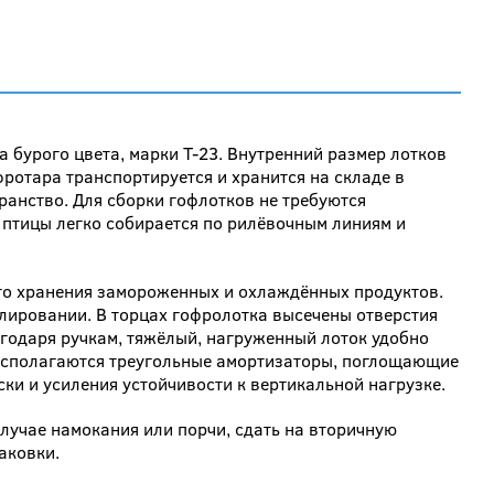
 бурого цвета, марки Т-23. Внутренний размер лотков
ротара транспортируется и хранится на складе в
ранство. Для сборки гофлотков не требуются
 птицы легко собирается по рилёвочным линиям и
го хранения замороженных и охлаждённых продуктов.
лировании. В торцах гофролотка высечены отверстия
годаря ручкам, тяжёлый, нагруженный лоток удобно
 располагаются треугольные амортизаторы, поглощающие
и и усиления устойчивости к вертикальной нагрузке.
случае намокания или порчи, сдать на вторичную
аковки.