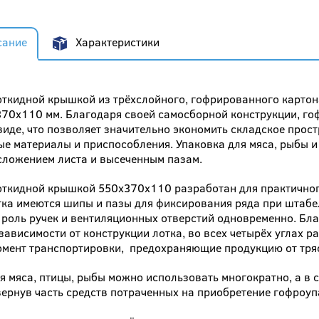
сание
Характеристики
откидной крышкой из трёхслойного, гофрированного картона
70x110 мм. Благодаря своей самосборной конструкции, гоф
иде, что позволяет значительно экономить складское прост
е материалы и приспособления. Упаковка для мяса, рыбы и
сложением листа и высеченным пазам.
 откидной крышкой 550x370x110 разработан для практично
тка имеются шипы и пазы для фиксирования ряда при штабе
оль ручек и вентиляционных отверстий одновременно. Бла
 зависимости от конструкции лотка, во всех четырёх углах
мент транспортировки, предохраняющие продукцию от тряск
я мяса, птицы, рыбы можно использовать многократно, а в 
вернув часть средств потраченных на приобретение гофроуп