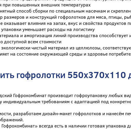
я при повышенных внешних температурах
нятный способ сборки по специальным насечкам и скрепле
 размеров и конструкций гофролотков для мяса, птицы, р
е оказывает влияния на запах, вкус и свойства продуктов 
 упаковки уменьшает расходы на логистику
атериала и амортизация линий производства способствует 
о доступной всем стоимости
 экологически чистый материал из целлюлозы, соответств
лияет на состояние окружающей среды и здоровье потребит
пить гофролотки 550x370x110 
дский Гофрокомбинат производит гофроупаковку любых вид
у индивидуальным требованиям с адаптацией под конкретн
ости, разработаем дизайн-макет гофролотков и нанесём пе
ображений.
 Гофрокомбинат» всегда есть в наличии готовая упаковка дл