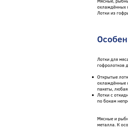
Мясные, рыбны
охлаждённых 
Лотки из гофр
Особен
Лотки для мяс
гофролотков д
Открытые лотк
охлаждённые к
пакеты, любая
Лотки с откид
по бокам неп
Мясные и рыбн
металла. К ос