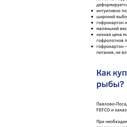
деформируетс
интуитивно по
широкий выбор
гофрокартон н
маленький вес
низкая цена м
гофролотков п
гофрокартон –
питания, не в
Как ку
рыбы?
Павлово-Поса
FEFCO и заказ
При необходим