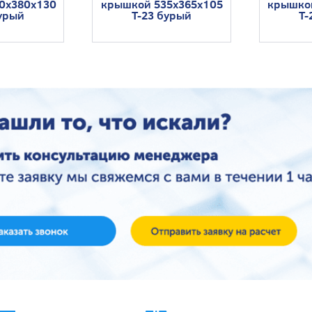
80x380x130
крышкой 535x365x105
крышкои
бурый
T-23 бурый
Т-