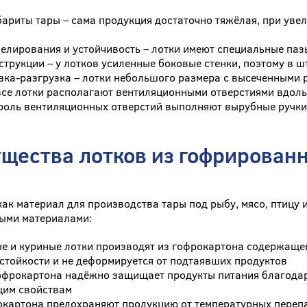
ариты тары – сама продукция достаточно тяжёлая, при увел
елирования и устойчивость – лотки имеют специальные па
струкции – у лотков усиленные боковые стенки, поэтому в 
зка-разгрузка – лотки небольшого размера с высеченными 
все лотки располагают вентиляционными отверстиями вдоль 
роль вентиляционных отверстий выполняют вырубные ручки
щества лотков из гофрированн
как материал для производства тары под рыбу, мясо, птицу
ными материалами:
е и куриные лотки производят из гофрокартона содержаще
стойкости и не деформируется от подтаявших продуктов
офрокартона надёжно защищает продукты питания благодар
им свойствам
окартона предохраняют продукцию от температурных перепа