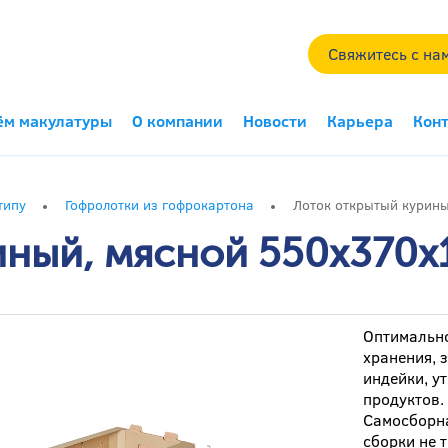
Свяжитесь с на
ём макулатуры
О компании
Новости
Карьера
Кон
типу
Гофролотки из гофрокартона
Лоток открытый курин
иный, мясной 550x370x
Оптимально
хранения, 
индейки, у
продуктов.
Самосборна
сборки не 