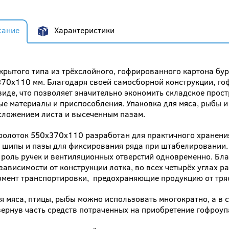
сание
Характеристики
крытого типа из трёхслойного, гофрированного картона бур
70x110 мм. Благодаря своей самосборной конструкции, гоф
иде, что позволяет значительно экономить складское прост
е материалы и приспособления. Упаковка для мяса, рыбы и
сложением листа и высеченным пазам.
ролоток 550x370x110 разработан для практичного хранени
 шипы и пазы для фиксирования ряда при штабелировании.
оль ручек и вентиляционных отверстий одновременно. Бла
 зависимости от конструкции лотка, во всех четырёх углах
мент транспортировки, предохраняющие продукцию от тряск
я мяса, птицы, рыбы можно использовать многократно, а в 
вернув часть средств потраченных на приобретение гофроуп