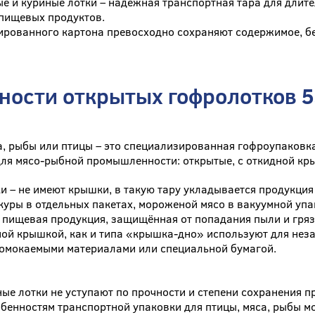
е и куриные лотки – надёжная транспортная тара для длит
пищевых продуктов.
ированного картона превосходно сохраняют содержимое, бе
ности открытых гофролотков 
а, рыбы или птицы – это специализированная гофроупаковк
ля мясо-рыбной промышленности: открытые, с откидной кр
и – не имеют крышки, в такую тару укладывается продукци
уры в отдельных пакетах, мороженой мясо в вакуумной уп
 пищевая продукция, защищённая от попадания пыли и гряз
ной крышкой, как и типа «крышка-дно» используют для нез
ромокаемыми материалами или специальной бумагой.
ые лотки не уступают по прочности и степени сохранения пр
обенностям транспортной упаковки для птицы, мяса, рыбы 