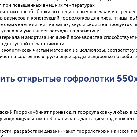
я при повышенных внешних температурах
нятный способ сборки по специальным насечкам и скрепле
 размеров и конструкций гофролотков для мяса, птицы, р
е оказывает влияния на запах, вкус и свойства продуктов 
 упаковки уменьшает расходы на логистику
атериала и амортизация линий производства способствует 
о доступной всем стоимости
 экологически чистый материал из целлюлозы, соответств
лияет на состояние окружающей среды и здоровье потребит
пить открытые гофролотки 550
дский Гофрокомбинат производит гофроупаковку любых вид
у индивидуальным требованиям с адаптацией под конкретн
ости, разработаем дизайн-макет гофролотков и нанесём пе