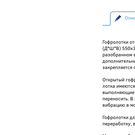
Опи
Гофролотки от
(Д*Ш*В) 550x3
разобранном в
дополнительны
закрепляется 
Открытый гоф
лотка имеются
выполняющие р
переносить. В
вибрацию в мо
Гофролотки дл
переработку, 