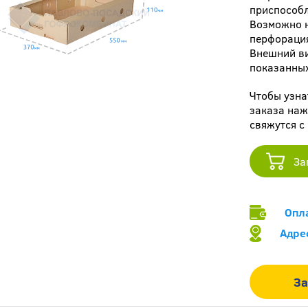
приспособл
Возможно н
перфораци
Внешний ви
показанных
Чтобы узна
заказа наж
свяжутся с
За
Опл
Адре
За