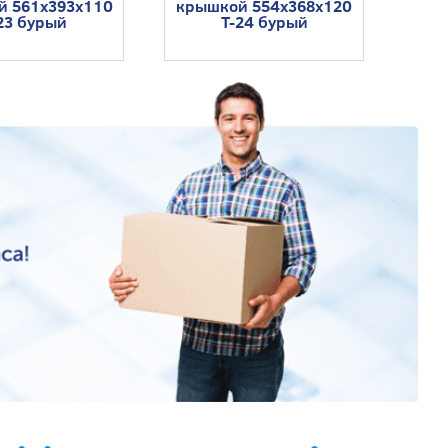
̆ 561x393x110
крышкой 554x368x120
23 бурый
Т-24 бурый