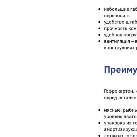
небольшие габ
переносить
удобство штаб
прочность кон
удобная погру
вентиляция – 
конструкциях 
Преиму
Гофрокартон, 
перед осталь
мясные, рыбны
уровень влаго
упаковка из г
амортизирующ
лотки из гофр